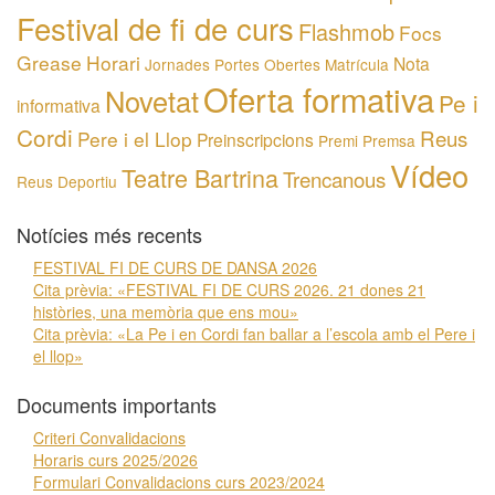
Festival de fi de curs
Flashmob
Focs
Grease
Horari
Nota
Jornades Portes Obertes
Matrícula
Oferta formativa
Novetat
Pe i
informativa
Cordi
Reus
Pere i el Llop
Preinscripcions
Premi
Premsa
Vídeo
Teatre Bartrina
Trencanous
Reus Deportiu
Notícies més recents
FESTIVAL FI DE CURS DE DANSA 2026
Cita prèvia: «FESTIVAL FI DE CURS 2026. 21 dones 21
històries, una memòria que ens mou»
Cita prèvia: «La Pe i en Cordi fan ballar a l’escola amb el Pere i
el llop»
Documents importants
Criteri Convalidacions
Horaris curs 2025/2026
Formulari Convalidacions curs 2023/2024