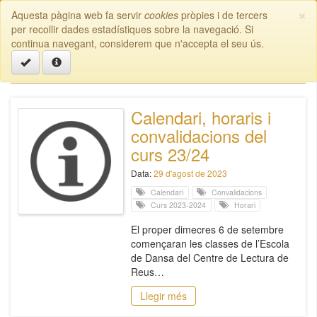
×
Aquesta pàgina web fa servir
cookies
pròpies i de tercers
Escola de Dansa | Reus
Toggl
per recollir dades estadístiques sobre la navegació. Si
naviga
continua navegant, considerem que n'accepta el seu ús.
Etiqueta: Horari
Calendari, horaris i
convalidacions del
curs 23/24
Data:
29 d'agost de 2023
Calendari
Convalidacions
Curs 2023-2024
Horari
El proper dimecres 6 de setembre
començaran les classes de l’Escola
de Dansa del Centre de Lectura de
Reus…
Llegir més