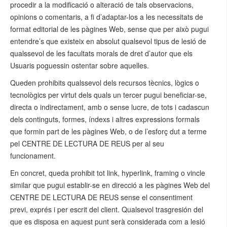
procedir a la modificació o alteració de tals observacions,
opinions o comentaris, a fi d’adaptar-los a les necessitats de
format editorial de les pàgines Web, sense que per això pugui
entendre’s que existeix en absolut qualsevol tipus de lesió de
qualssevol de les facultats morals de dret d’autor que els
Usuaris poguessin ostentar sobre aquelles.
Queden prohibits qualssevol dels recursos tècnics, lògics o
tecnològics per virtut dels quals un tercer pugui beneficiar-se,
directa o indirectament, amb o sense lucre, de tots i cadascun
dels continguts, formes, índexs i altres expressions formals
que formin part de les pàgines Web, o de l’esforç dut a terme
pel CENTRE DE LECTURA DE REUS per al seu
funcionament.
En concret, queda prohibit tot link, hyperlink, framing o vincle
similar que pugui establir-se en direcció a les pàgines Web del
CENTRE DE LECTURA DE REUS sense el consentiment
previ, exprés i per escrit del client. Qualsevol trasgresión del
que es disposa en aquest punt serà considerada com a lesió