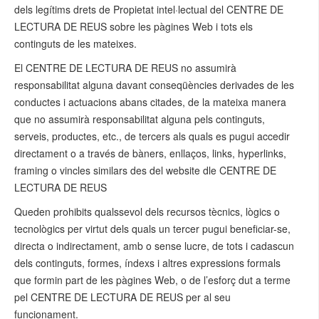
dels legítims drets de Propietat intel·lectual del CENTRE DE
LECTURA DE REUS sobre les pàgines Web i tots els
continguts de les mateixes.
El CENTRE DE LECTURA DE REUS no assumirà
responsabilitat alguna davant conseqüències derivades de les
conductes i actuacions abans citades, de la mateixa manera
que no assumirà responsabilitat alguna pels continguts,
serveis, productes, etc., de tercers als quals es pugui accedir
directament o a través de bàners, enllaços, links, hyperlinks,
framing o vincles similars des del website dle CENTRE DE
LECTURA DE REUS
Queden prohibits qualssevol dels recursos tècnics, lògics o
tecnològics per virtut dels quals un tercer pugui beneficiar-se,
directa o indirectament, amb o sense lucre, de tots i cadascun
dels continguts, formes, índexs i altres expressions formals
que formin part de les pàgines Web, o de l’esforç dut a terme
pel CENTRE DE LECTURA DE REUS per al seu
funcionament.