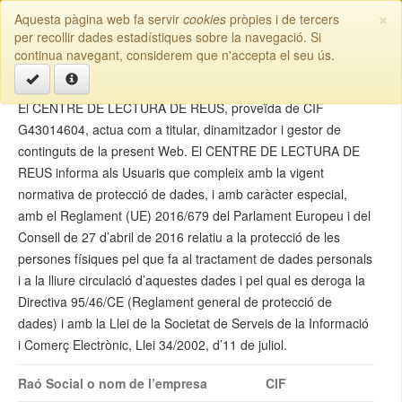
×
Aquesta pàgina web fa servir
cookies
pròpies i de tercers
Escola de Dansa | Reus
Toggl
per recollir dades estadístiques sobre la navegació. Si
naviga
continua navegant, considerem que n'accepta el seu ús.
Avís legal
El CENTRE DE LECTURA DE REUS, proveïda de CIF
G43014604, actua com a titular, dinamitzador i gestor de
continguts de la present Web. El CENTRE DE LECTURA DE
REUS informa als Usuaris que compleix amb la vigent
normativa de protecció de dades, i amb caràcter especial,
amb el Reglament (UE) 2016/679 del Parlament Europeu i del
Consell de 27 d’abril de 2016 relatiu a la protecció de les
persones físiques pel que fa al tractament de dades personals
i a la lliure circulació d’aquestes dades i pel qual es deroga la
Directiva 95/46/CE (Reglament general de protecció de
dades) i amb la Llei de la Societat de Serveis de la Informació
i Comerç Electrònic, Llei 34/2002, d’11 de juliol.
Raó Social o nom de l’empresa
CIF