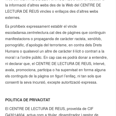
la informació d’altres webs des de la Web del CENTRE DE
LECTURA DE REUS vincles o enllaços des d’altres webs
externes.
Es prohibeix expressament establir el vincle
escoladansa.centrelectura.cat des de pàgines que continguin
manifestacions o propaganda de caràcter racista, xenòfob,
pornogràfic, d’apologia del terrorisme, en contra dels Drets
Humans o qualsevol un altre de caràcter il·lícit o contrari a la
moral i a l’ordre públic. En cap cas es podrà donar a entendre,
ni declarar que, el CENTRE DE LECTURA DE REUS, intervé,
avala, promociona, participa o ha supervisat en forma alguna
els continguts de la pàgina on figuri l’enllaç, ni tan sols que
consenti la seva incursió, excepte autorització expressa.
POLITICA DE PRIVACITAT
El CENTRE DE LECTURA DE REUS, proveïda de CIF
G43014604, actua com a titular, dinamitzador i gestor de