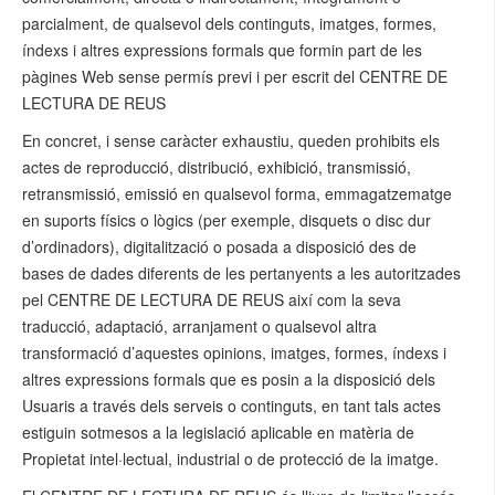
parcialment, de qualsevol dels continguts, imatges, formes,
índexs i altres expressions formals que formin part de les
pàgines Web sense permís previ i per escrit del CENTRE DE
LECTURA DE REUS
En concret, i sense caràcter exhaustiu, queden prohibits els
actes de reproducció, distribució, exhibició, transmissió,
retransmissió, emissió en qualsevol forma, emmagatzematge
en suports físics o lògics (per exemple, disquets o disc dur
d’ordinadors), digitalització o posada a disposició des de
bases de dades diferents de les pertanyents a les autoritzades
pel CENTRE DE LECTURA DE REUS així com la seva
traducció, adaptació, arranjament o qualsevol altra
transformació d’aquestes opinions, imatges, formes, índexs i
altres expressions formals que es posin a la disposició dels
Usuaris a través dels serveis o continguts, en tant tals actes
estiguin sotmesos a la legislació aplicable en matèria de
Propietat intel·lectual, industrial o de protecció de la imatge.