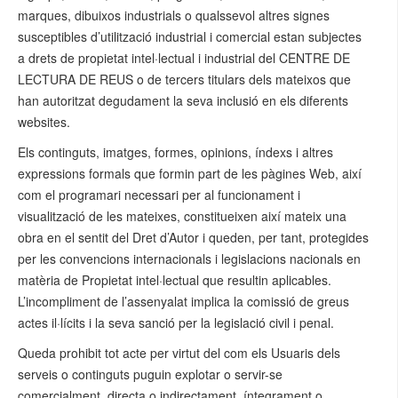
marques, dibuixos industrials o qualssevol altres signes
susceptibles d’utilització industrial i comercial estan subjectes
a drets de propietat intel·lectual i industrial del CENTRE DE
LECTURA DE REUS o de tercers titulars dels mateixos que
han autoritzat degudament la seva inclusió en els diferents
websites.
Els continguts, imatges, formes, opinions, índexs i altres
expressions formals que formin part de les pàgines Web, així
com el programari necessari per al funcionament i
visualització de les mateixes, constitueixen així mateix una
obra en el sentit del Dret d’Autor i queden, per tant, protegides
per les convencions internacionals i legislacions nacionals en
matèria de Propietat intel·lectual que resultin aplicables.
L’incompliment de l’assenyalat implica la comissió de greus
actes il·lícits i la seva sanció per la legislació civil i penal.
Queda prohibit tot acte per virtut del com els Usuaris dels
serveis o continguts puguin explotar o servir-se
comercialment, directa o indirectament, íntegrament o