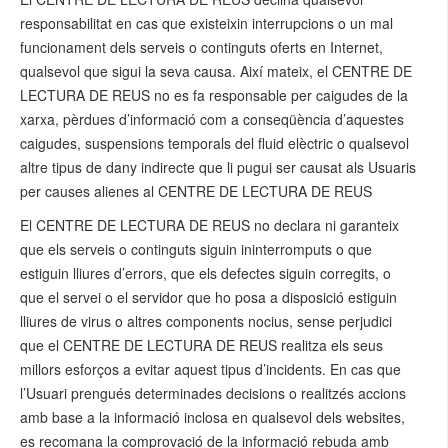
responsabilitat en cas que existeixin interrupcions o un mal
funcionament dels serveis o continguts oferts en Internet,
qualsevol que sigui la seva causa. Així mateix, el CENTRE DE
LECTURA DE REUS no es fa responsable per caigudes de la
xarxa, pèrdues d’informació com a conseqüència d’aquestes
caigudes, suspensions temporals del fluid elèctric o qualsevol
altre tipus de dany indirecte que li pugui ser causat als Usuaris
per causes alienes al CENTRE DE LECTURA DE REUS
El CENTRE DE LECTURA DE REUS no declara ni garanteix
que els serveis o continguts siguin ininterromputs o que
estiguin lliures d’errors, que els defectes siguin corregits, o
que el servei o el servidor que ho posa a disposició estiguin
lliures de virus o altres components nocius, sense perjudici
que el CENTRE DE LECTURA DE REUS realitza els seus
millors esforços a evitar aquest tipus d’incidents. En cas que
l’Usuari prengués determinades decisions o realitzés accions
amb base a la informació inclosa en qualsevol dels websites,
es recomana la comprovació de la informació rebuda amb