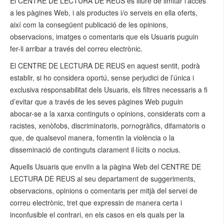
El CENTRE DE LECTURA DE REUS és lliure de limitar l’accés
a les pàgines Web, i als productes i/o serveis en ella oferts,
així com la consegüent publicació de les opinions,
observacions, imatges o comentaris que els Usuaris puguin
fer-li arribar a través del correu electrònic.
El CENTRE DE LECTURA DE REUS en aquest sentit, podrà
establir, si ho considera oportú, sense perjudici de l’única i
exclusiva responsabilitat dels Usuaris, els filtres necessaris a fi
d’evitar que a través de les seves pàgines Web puguin
abocar-se a la xarxa continguts o opinions, considerats com a
racistes, xenòfobs, discriminatoris, pornogràfics, difamatoris o
que, de qualsevol manera, fomentin la violència o la
disseminació de continguts clarament il·lícits o nocius.
Aquells Usuaris que enviïn a la pàgina Web del CENTRE DE
LECTURA DE REUS al seu departament de suggeriments,
observacions, opinions o comentaris per mitjà del servei de
correu electrònic, tret que expressin de manera certa i
inconfusible el contrari, en els casos en els quals per la