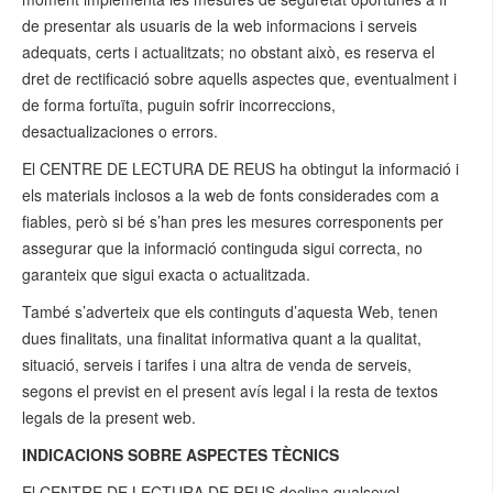
de presentar als usuaris de la web informacions i serveis
adequats, certs i actualitzats; no obstant això, es reserva el
dret de rectificació sobre aquells aspectes que, eventualment i
de forma fortuïta, puguin sofrir incorreccions,
desactualizaciones o errors.
El CENTRE DE LECTURA DE REUS ha obtingut la informació i
els materials inclosos a la web de fonts considerades com a
fiables, però si bé s’han pres les mesures corresponents per
assegurar que la informació continguda sigui correcta, no
garanteix que sigui exacta o actualitzada.
També s’adverteix que els continguts d’aquesta Web, tenen
dues finalitats, una finalitat informativa quant a la qualitat,
situació, serveis i tarifes i una altra de venda de serveis,
segons el previst en el present avís legal i la resta de textos
legals de la present web.
INDICACIONS SOBRE ASPECTES TÈCNICS
El CENTRE DE LECTURA DE REUS declina qualsevol