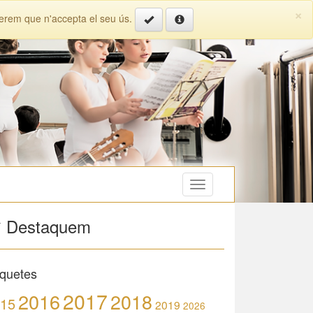
×
iderem que n'accepta el seu ús.
Toggle
navigation
Destaquem
iquetes
2017
2016
2018
15
2019
2026