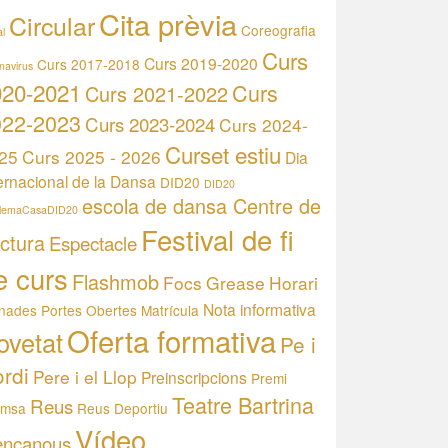
Cita prèvia
Circular
Coreografia
l
Curs
Curs 2019-2020
Curs 2017-2018
navirus
020-2021
Curs
Curs 2021-2022
022-2023
Curs 2023-2024
Curs 2024-
Curset estiu
25
Curs 2025 - 2026
Dia
ernacional de la Dansa
DID20
DID20
escola de dansa Centre de
llemaCasaDID20
Festival de fi
ctura
Espectacle
e curs
Flashmob
Focs
Grease
Horari
Nota informativa
nades Portes Obertes
Matrícula
Oferta formativa
ovetat
Pe i
rdi
Pere i el Llop
Preinscripcions
Premi
Teatre Bartrina
Reus
emsa
Reus Deportiu
Vídeo
encanous