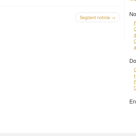
No
Següent notícia
→
C
d
C
a
Do
C
H
F
C
En