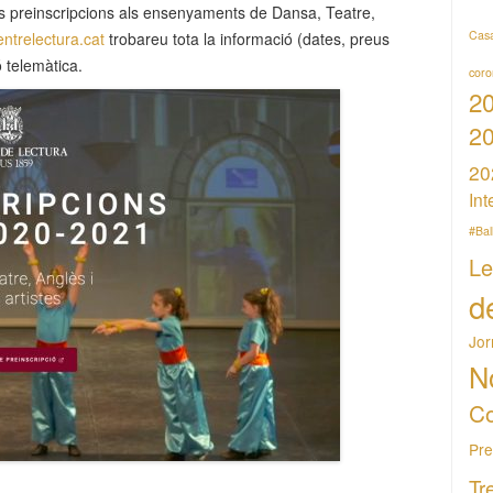
s preinscripcions als ensenyaments de Dansa, Teatre,
Casa
entrelectura.cat
trobareu tota la informació (dates, preus
ió telemàtica.
coro
2
2
20
Int
#Ba
Le
d
Jor
N
Co
Pr
Tr