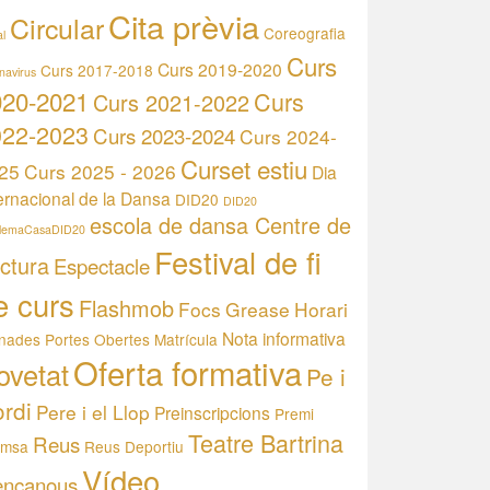
Cita prèvia
Circular
Coreografia
l
Curs
Curs 2019-2020
Curs 2017-2018
navirus
020-2021
Curs
Curs 2021-2022
022-2023
Curs 2023-2024
Curs 2024-
Curset estiu
25
Curs 2025 - 2026
Dia
ernacional de la Dansa
DID20
DID20
escola de dansa Centre de
llemaCasaDID20
Festival de fi
ctura
Espectacle
e curs
Flashmob
Focs
Grease
Horari
Nota informativa
nades Portes Obertes
Matrícula
Oferta formativa
ovetat
Pe i
rdi
Pere i el Llop
Preinscripcions
Premi
Teatre Bartrina
Reus
emsa
Reus Deportiu
Vídeo
encanous