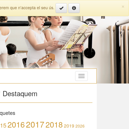
×
iderem que n'accepta el seu ús.
Toggle
navigation
Destaquem
iquetes
2017
2016
2018
15
2019
2026