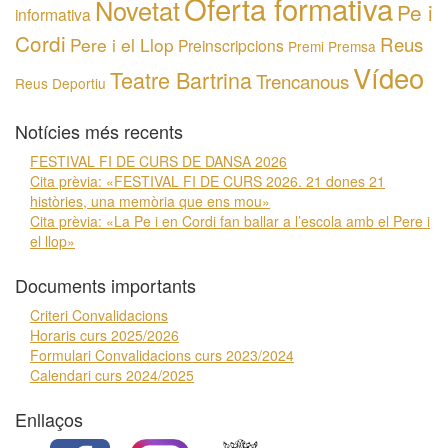
Oferta formativa
Novetat
Pe i
informativa
Cordi
Reus
Pere i el Llop
Preinscripcions
Premi
Premsa
Vídeo
Teatre Bartrina
Trencanous
Reus Deportiu
Notícies més recents
FESTIVAL FI DE CURS DE DANSA 2026
Cita prèvia: «FESTIVAL FI DE CURS 2026. 21 dones 21
històries, una memòria que ens mou»
Cita prèvia: «La Pe i en Cordi fan ballar a l’escola amb el Pere i
el llop»
Documents importants
Criteri Convalidacions
Horaris curs 2025/2026
Formulari Convalidacions curs 2023/2024
Calendari curs 2024/2025
Enllaços