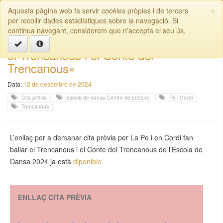
×
Aquesta pàgina web fa servir
cookies
pròpies i de tercers
Escola de Dansa | Reus
Toggl
per recollir dades estadístiques sobre la navegació. Si
naviga
continua navegant, considerem que n'accepta el seu ús.
Cita prèvia: «La Pe i en Cordi fan ballar
el Trencanous i el Conte del
Trencanous»
Data:
12 de desembre de 2024
Cita prèvia
escola de dansa Centre de Lectura
Pe i Cordi
Trencanous
L’enllaç per a demanar cita prèvia per La Pe i en Cordi fan
ballar el Trencanous i el Conte del Trencanous de l’Escola de
Dansa 2024 ja està
diponible.
ENLLAÇ CITA PRÈVIA