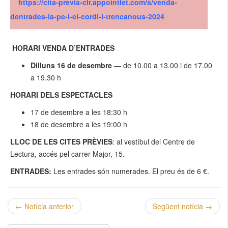
https://cita-previa-clr.appointlet.com/s/venda-
dentrades-la-pe-i-el-cordi-i-trencanous-2024
HORARI VENDA D’ENTRADES
Dilluns
16 de desembre
— de 10.00 a 13.00 i de 17.00
a 19.30 h
HORARI DELS ESPECTACLES
17 de desembre a les 18:30 h
18 de desembre a les 19:00 h
LLOC DE LES CITES PRÈVIES
: al vestíbul del Centre de
Lectura, accés pel carrer Major, 15.
ENTRADES:
Les entrades són numerades. El preu és de 6 €.
←
Notícia anterior
Següent notícia
→