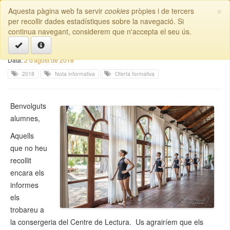
×
Aquesta pàgina web fa servir
cookies
pròpies i de tercers
Escola de Dansa | Reus
Toggl
per recollir dades estadístiques sobre la navegació. Si
naviga
continua navegant, considerem que n'accepta el seu ús.
Carta als alumnes
Data:
2 d'agost de 2018
2018
Nota informativa
Oferta formativa
Benvolguts
alumnes,
Aquells
que no heu
recollit
encara els
informes
els
trobareu a
la consergeria del Centre de Lectura. Us agrairíem que els