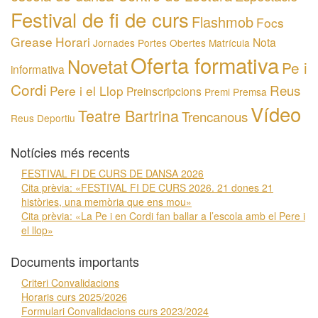
Festival de fi de curs
Flashmob
Focs
Grease
Horari
Nota
Jornades Portes Obertes
Matrícula
Oferta formativa
Novetat
Pe i
informativa
Cordi
Reus
Pere i el Llop
Preinscripcions
Premi
Premsa
Vídeo
Teatre Bartrina
Trencanous
Reus Deportiu
Notícies més recents
FESTIVAL FI DE CURS DE DANSA 2026
Cita prèvia: «FESTIVAL FI DE CURS 2026. 21 dones 21
històries, una memòria que ens mou»
Cita prèvia: «La Pe i en Cordi fan ballar a l’escola amb el Pere i
el llop»
Documents importants
Criteri Convalidacions
Horaris curs 2025/2026
Formulari Convalidacions curs 2023/2024