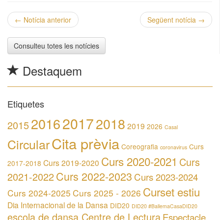
←
Notícia anterior
Següent notícia
→
Consulteu totes les notícies
Destaquem
Etiquetes
2017
2016
2018
2015
2019
2026
Casal
Cita prèvia
Circular
Coreografia
Curs
coronavirus
Curs 2020-2021
Curs
Curs 2019-2020
2017-2018
Curs 2022-2023
2021-2022
Curs 2023-2024
Curset estiu
Curs 2024-2025
Curs 2025 - 2026
Dia Internacional de la Dansa
DID20
DID20 #BallemaCasaDID20
escola de dansa Centre de Lectura
Espectacle